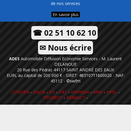
de nos services
En savoir plus
☎ 02 51 10 62 10
✉ Nous écrire
ADES
Automobile Diffusion Economie Services - M. Laurent
DELANOUE
20 Rue des Pédras 44117 SAINT ANDRÉ DES EAUX
EURL au capital de 200 000 € - SIRET:
48310711600020
- NAF:
4511Z -
©swfm
CITROEN
-
DACIA
-
DS
-
FIAT
-
HYUNDAI
-
MINI
-
OPEL
-
PEUGEOT
-
RENAULT
-