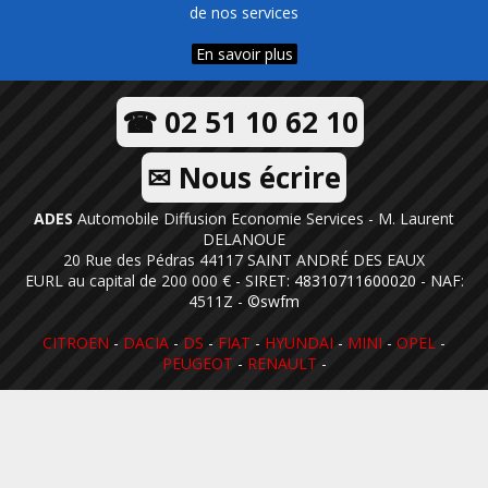
de nos services
En savoir plus
☎ 02 51 10 62 10
✉ Nous écrire
ADES
Automobile Diffusion Economie Services - M. Laurent
DELANOUE
20 Rue des Pédras 44117 SAINT ANDRÉ DES EAUX
EURL au capital de 200 000 € - SIRET:
48310711600020
- NAF:
4511Z -
©swfm
CITROEN
-
DACIA
-
DS
-
FIAT
-
HYUNDAI
-
MINI
-
OPEL
-
PEUGEOT
-
RENAULT
-