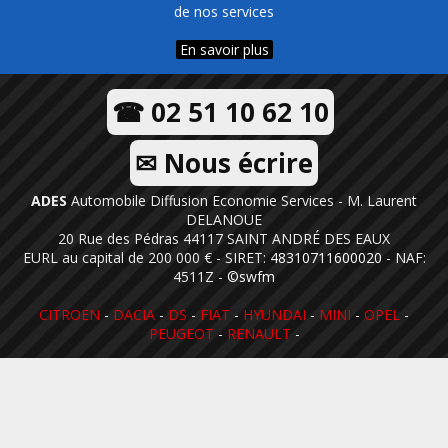
de nos services
En savoir plus
☎ 02 51 10 62 10
✉ Nous écrire
ADES
Automobile Diffusion Economie Services - M. Laurent
DELANOUE
20 Rue des Pédras 44117 SAINT ANDRÉ DES EAUX
EURL au capital de 200 000 € - SIRET:
48310711600020
- NAF:
4511Z -
©swfm
CITROEN
-
DACIA
-
DS
-
FIAT
-
HYUNDAI
-
MINI
-
OPEL
-
PEUGEOT
-
RENAULT
-