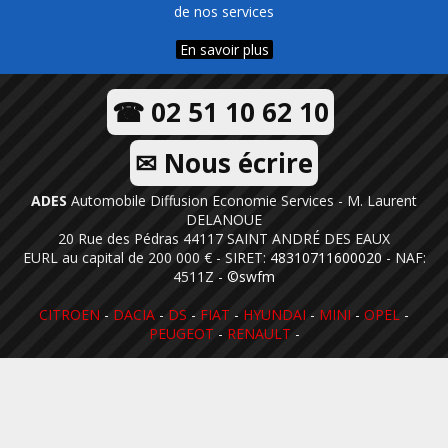
de nos services
En savoir plus
☎ 02 51 10 62 10
✉ Nous écrire
ADES
Automobile Diffusion Economie Services - M. Laurent
DELANOUE
20 Rue des Pédras 44117 SAINT ANDRÉ DES EAUX
EURL au capital de 200 000 € - SIRET:
48310711600020
- NAF:
4511Z -
©swfm
CITROEN
-
DACIA
-
DS
-
FIAT
-
HYUNDAI
-
MINI
-
OPEL
-
PEUGEOT
-
RENAULT
-