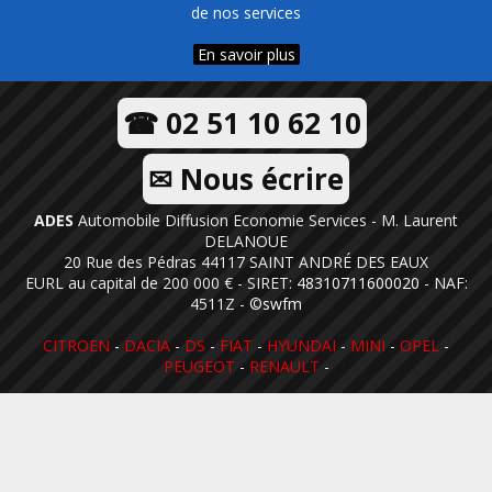
de nos services
En savoir plus
☎ 02 51 10 62 10
✉ Nous écrire
ADES
Automobile Diffusion Economie Services - M. Laurent
DELANOUE
20 Rue des Pédras 44117 SAINT ANDRÉ DES EAUX
EURL au capital de 200 000 € - SIRET:
48310711600020
- NAF:
4511Z -
©swfm
CITROEN
-
DACIA
-
DS
-
FIAT
-
HYUNDAI
-
MINI
-
OPEL
-
PEUGEOT
-
RENAULT
-