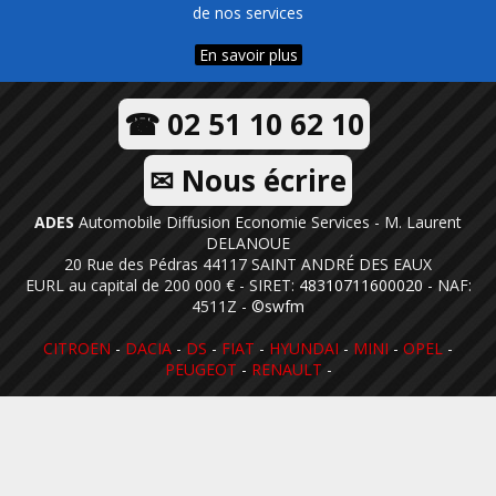
de nos services
En savoir plus
☎ 02 51 10 62 10
✉ Nous écrire
ADES
Automobile Diffusion Economie Services - M. Laurent
DELANOUE
20 Rue des Pédras 44117 SAINT ANDRÉ DES EAUX
EURL au capital de 200 000 € - SIRET:
48310711600020
- NAF:
4511Z -
©swfm
CITROEN
-
DACIA
-
DS
-
FIAT
-
HYUNDAI
-
MINI
-
OPEL
-
PEUGEOT
-
RENAULT
-