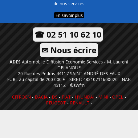
de nos services
En savoir plus
☎ 02 51 10 62 10
✉ Nous écrire
ADES
Automobile Diffusion Economie Services - M. Laurent
DELANOUE
20 Rue des Pédras 44117 SAINT ANDRÉ DES EAUX
EURL au capital de 200 000 € - SIRET:
48310711600020
- NAF:
4511Z -
©swfm
CITROEN
-
DACIA
-
DS
-
FIAT
-
HYUNDAI
-
MINI
-
OPEL
-
PEUGEOT
-
RENAULT
-