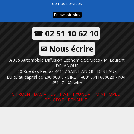
de nos services
En savoir plus
☎ 02 51 10 62 10
✉ Nous écrire
ADES
Automobile Diffusion Economie Services - M. Laurent
DELANOUE
20 Rue des Pédras 44117 SAINT ANDRÉ DES EAUX
EURL au capital de 200 000 € - SIRET:
48310711600020
- NAF:
4511Z -
©swfm
CITROEN
-
DACIA
-
DS
-
FIAT
-
HYUNDAI
-
MINI
-
OPEL
-
PEUGEOT
-
RENAULT
-