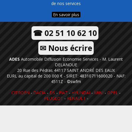
de nos services
En savoir plus
☎ 02 51 10 62 10
✉ Nous écrire
ADES
Automobile Diffusion Economie Services - M. Laurent
DELANOUE
20 Rue des Pédras 44117 SAINT ANDRÉ DES EAUX
EURL au capital de 200 000 € - SIRET:
48310711600020
- NAF:
4511Z -
©swfm
CITROEN
-
DACIA
-
DS
-
FIAT
-
HYUNDAI
-
MINI
-
OPEL
-
PEUGEOT
-
RENAULT
-