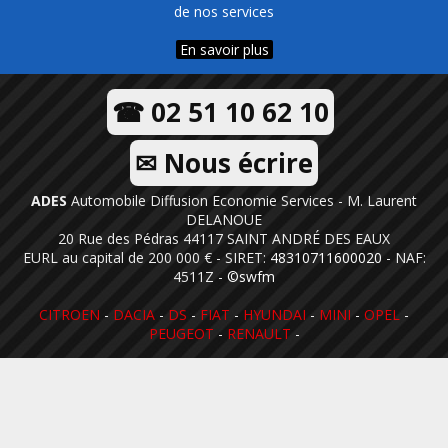
de nos services
En savoir plus
☎ 02 51 10 62 10
✉ Nous écrire
ADES
Automobile Diffusion Economie Services - M. Laurent
DELANOUE
20 Rue des Pédras 44117 SAINT ANDRÉ DES EAUX
EURL au capital de 200 000 € - SIRET:
48310711600020
- NAF:
4511Z -
©swfm
CITROEN
-
DACIA
-
DS
-
FIAT
-
HYUNDAI
-
MINI
-
OPEL
-
PEUGEOT
-
RENAULT
-