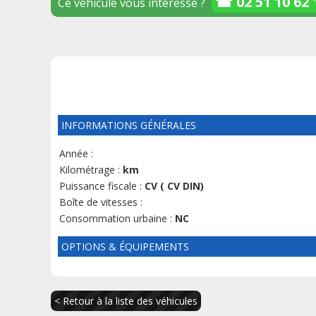
☎ 02 51 10 62 
Ce véhicule vous intéresse ?
INFORMATIONS GÉNÉRALES
Année :
Kilométrage :
km
Puissance fiscale :
CV ( CV DIN)
Boîte de vitesses :
Consommation urbaine :
NC
OPTIONS & ÉQUIPEMENTS
< Retour à la liste des véhicules