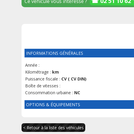
☎ 02 51 10 62 
Ce véhicule vous intéresse ?
INFORMATIONS GÉNÉRALES
Année :
Kilométrage :
km
Puissance fiscale :
CV ( CV DIN)
Boîte de vitesses :
Consommation urbaine :
NC
OPTIONS & ÉQUIPEMENTS
< Retour à la liste des véhicules