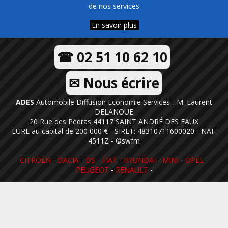
de nos services
En savoir plus
☎ 02 51 10 62 10
✉ Nous écrire
ADES
Automobile Diffusion Economie Services - M. Laurent
DELANOUE
20 Rue des Pédras 44117 SAINT ANDRÉ DES EAUX
EURL au capital de 200 000 € - SIRET:
48310711600020
- NAF:
4511Z -
©swfm
CITROEN
-
DACIA
-
DS
-
FIAT
-
HYUNDAI
-
MINI
-
OPEL
-
PEUGEOT
-
RENAULT
-