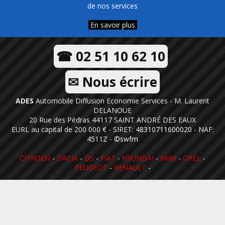
de nos services
En savoir plus
☎ 02 51 10 62 10
✉ Nous écrire
ADES
Automobile Diffusion Economie Services - M. Laurent
DELANOUE
20 Rue des Pédras 44117 SAINT ANDRÉ DES EAUX
EURL au capital de 200 000 € - SIRET:
48310711600020
- NAF:
4511Z -
©swfm
CITROEN
-
DACIA
-
DS
-
FIAT
-
HYUNDAI
-
MINI
-
OPEL
-
PEUGEOT
-
RENAULT
-